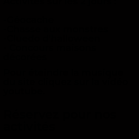
Activités sur les 2 jours :
-Géocache
-Chasse aux monstres
-Cluedo d'halloween
- Concours maisons
décorées
Pour éteindre la musique
du site cliquez sur la vidéo
youtube.
Réservez pour nos
activités