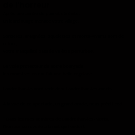
de l'horreur
Après une année de paix et sérénité,
un lourd nuage menace votre village.
Sorcières, araignées, squelettes et morts-vivants sont de
retour,
votre tranquillité passée va être perturbée.
Le voile protecteur de notre bourgade,
les monstres en ont fait une belle régalade.
Landrethun-le-nord redevient Landrethun-les-morts.
A la vue de ce spectacle, un grand oracle, nous prédit ceci :
" Dans les rues sombres de Landrethun-les-Morts,
l'horreur se réveille à la nuit qui l'endort.