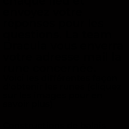
chaque lieu et
envoyez votre
réponses pour les
questions. La team
Dracula vous enverra
votre adresse mail la
rune concernée.
Voici les différentes façon
d'obtenir les runes (cliquez
sur les images pour en
savoir plus)
Constructions de balais