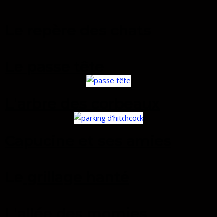
Le repère des chats
Le passe tête
L'arbre des corbeaux
Capucine et ses amies
Le
grillage hanté
L'allée des momies