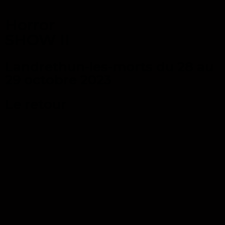
Horror
SHOW II
Landrethun-les-morts du 28 au
29 octobre 2023
Le retour