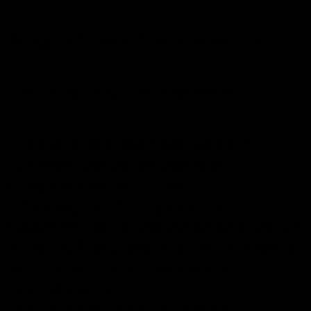
Augustine et ses soeurs
Le jardin d'halloween
L'école de danse Jazz'n
Danse vous propose
d'apprendre une
chorégraphie pour un
flashmob le 28 octobre 2023
à 16h45 au pôle Emile Petit!
Nous vous attendons
nombreux.
Pour écouter la vidéo