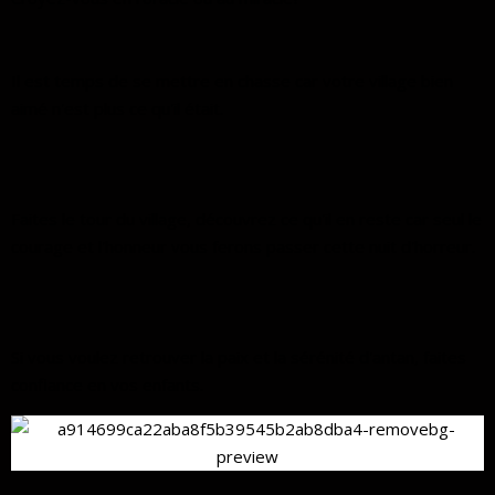
Il est temps de se mettre en chasse car votre village bien
aimé n'est plus ce qu'il était.
Faites le tour du village, découvrez ce qu'il en reste car seul le
courage et l'honneur vous ferons passer cette nuit d'horreur.
Si vous voulez retrouver la paix et la sérénité d'antan, faites
confiance en vos enfants.