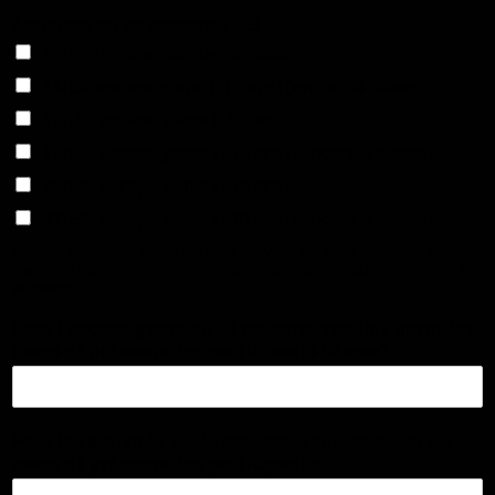
Activités du 29 octobre 2023
10h-12h: concours de citrouille
11h30 escape game (-10 ans) (encore 4 places)
12h15: escape game (-10 ans)
19h30: escape game (+10 ans) (encore 3 places)
20h30: escape game (+10 ans)
21h30: escape game (+10 ans) (encore 3 places)
veuillez cocher les cases pour les activités qui vous intéresse et de
signer en dessous le nombre de participants ainsi que leurs noms et
prénoms
Pour l'escape game du 29 octobre, veuillez noter les
noms et prénoms des participants (6 max):
Pour les activités du 29 octobre, veuillez noter les
noms et prénoms des participants: