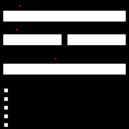
E-mail
*
Nom
*
Prénom
Nom
numéro de téléphone
*
Activités du 28 octobre 2023
11h30 escape game (-10 ans)
12h15: escape game (-10 ans)
13h15: atelier plastique dingue
13h15: construction balai de sorcière
17h: contes pour les maternelles