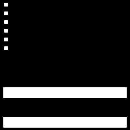
17h45: kamishibai
18h30: histoire halloweenesque autour du lac
19h:15 histoire halloweenesque autour du lac
22h: escape game (+10 ans) (encore 3 places)
23h: escape game (+10 ans)
00h00: escape game (+10 ans)
veuillez cocher les cases pour les activités qui vous intéresse et de
signer en dessous le nombre de participants ainsi que leurs noms et
prénoms
Pour l'escape game du 28 octobre, veuillez noter les
noms et prénoms des participants (6 max):
Pour les activités du 28 octobre, veuillez noter les
noms et prénoms des participants: