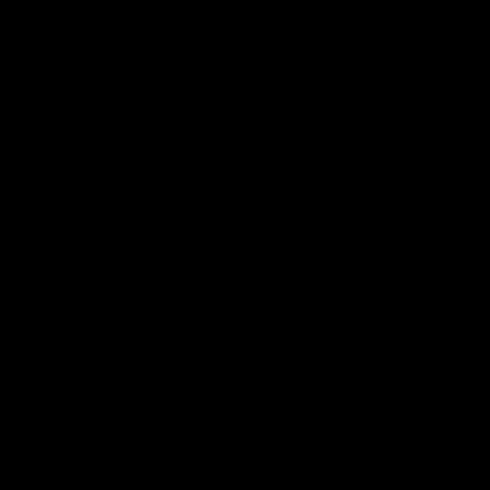
En jouant aux jeux et
devinettes proposés
lors de ce week-end,
en faisant les
ateliers, vous pourrez
(si vous en avez
envie) gagner des
runes virtuelles de
Landrethun-les-
morts. En voici le