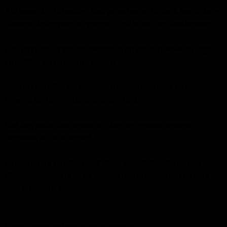
A la lueur des citrouilles, tout prend un air de sort, les ombres
dansent, les esprits s'égarent, c'est la nuit des cauchemars.
Des ombres surgissent,fantômes en essor,halloween règne
en maître, tel un sinistre accord.
Sous la lune pâle, les âmes se transportent vers un monde
étrange où les mystères s'emportent.
Cité des nuits sans remords, dans les recoins secrets,
frissonne un frêle accord.
Le mystère s'installe, Landrethun-les-Morts, cité où l'on
déambule, entre rires et frissons, cette soirée est un port,
vers un monde incolore"
Croyez-vous en l'oracle ou au miracle?