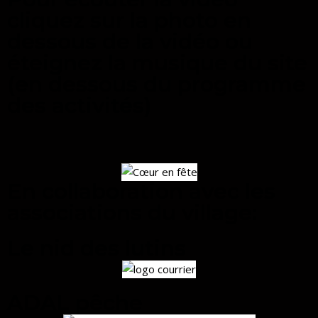
cliquez sur la photo en
dessous de la vidéo ou
éteignez la musique du site
(en dessous du programme
des activités)
En collaboration avec les
associations du village:
Le nid des lutins
ADAL pêche