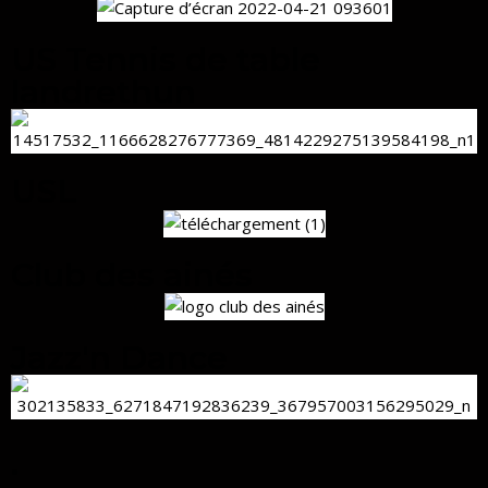
US Tennis de table
landrethun
USL
Club des ainés
Jazz'n Dance
.