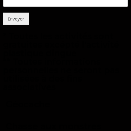
Envoyer
* Toutes les activités sont
gratuites excépté l'activité
plastique dingue
** Toutes informations
personnelles ne seront pas
utilisées à des fins
associatives
Géocache
Chasse aux monstres