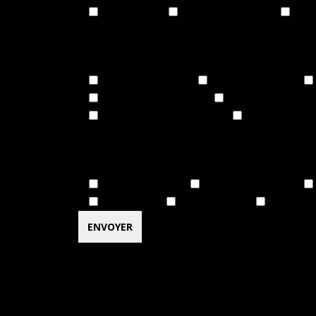
Un marteau
Une scie sauteuse
Une 
cochez le lieu du crime
Le bois de Guînes
Le city d'Elinghen
La piscine de Capulco
Le boi de l'Abbay
Le tunnel sous la Manche
La forteresse
cochez le meurtrier
Emeline Biseaux
Gérald Korosensei
Mme Pique
Théo Bouleau
Eli Zombol