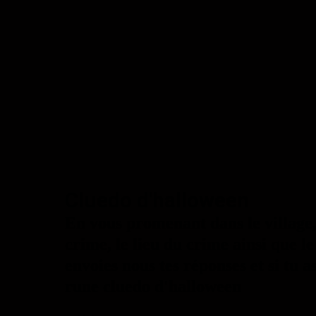
Cluedo d'halloween
En vous promenant dans le village,
crime, le lieu du crime ainsi que l
envoies nous tes réponses et si tu 
rune cluedo d'halloween