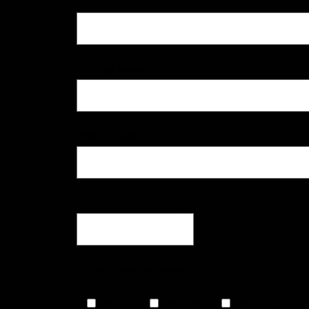
Votre nom:
Votre prénom:
Votre e-mail:
Votre numéro de téléphone:
cochez l'arme du crime
Une scie
Une hache
Une tronçonne